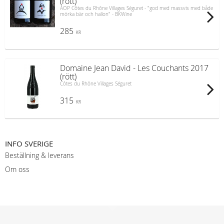
(rött)
AOP Côtes du Rhône Villages Séguret - "god med massvis med både
mörka bär och hallon" - BKWine
285
KR
Domaine Jean David - Les Couchants 2017
(rött)
Côtes du Rhône Villages Séguret
315
KR
INFO SVERIGE
Beställning & leverans
Om oss