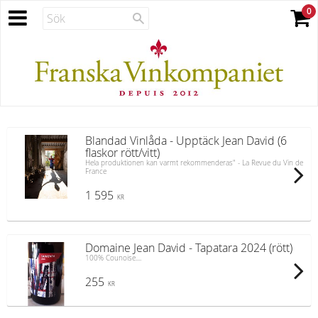
Blandad Vinlåda - Upptäck Jean David (6
flaskor rött/vitt)
Hela produktionen kan varmt rekommenderas" - La Revue du Vin de
France
1 595
KR
Domaine Jean David - Tapatara 2024 (rött)
100% Counoise....
255
KR