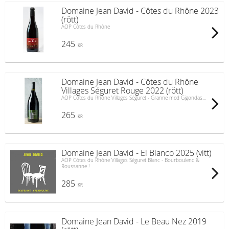
Domaine Jean David - Côtes du Rhône 2023
(rött)
AOP Côtes du Rhône
245
KR
Domaine Jean David - Côtes du Rhône
Villages Séguret Rouge 2022 (rött)
AOP Côtes du Rhône Villages Séguret - Granne med Gigondas...
265
KR
Domaine Jean David - El Blanco 2025 (vitt)
AOP Côtes du Rhône Villages Séguret Blanc - Bourboulenc &
Roussanne !
285
KR
Domaine Jean David - Le Beau Nez 2019