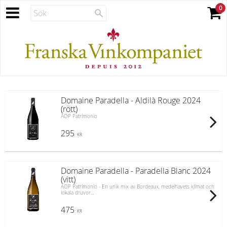
Domaine Paradella - Aldilà Rouge 2024
(rött)
AOP Patrimonio
295
KR
Domaine Paradella - Paradella Blanc 2024
(vitt)
AOP Patrimonio - En unik mix av Bordeaux, medelhavets klimat och
lokala druvor...
475
KR