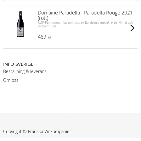
Domaine Paradella - Paradella Rouge 2021
(rött)
AOP Patrimonio - En unik mix av Bordeaux, medelhavets klimat och
lokala druvor...
469
KR
INFO SVERIGE
Beställning & leverans
Om oss
Copyright © Franska Vinkompaniet