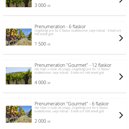
3 000
KR
Prenumeration - 6 flaskor
Ungefärligt pris för 6 flaskor kvalitetsviner, varje månad - Enkelt och
helt enkelt gott.
1 500
KR
Prenumeration "Gourmet" - 12 flaskor
Här höjer vi nivån ett snäpp...Ungefärligt pris för 12 flaskor
kvalitetsviner, varje månad - Enkelt och helt enkelt gott.
4 000
KR
Prenumeration "Gourmet" - 6 flaskor
Här höjer vi nivån ett snäpp...Ungefärligt pris för 6 flaskor
kvalitetsviner, varje månad - Enkelt och helt enkelt gott.
2 000
KR