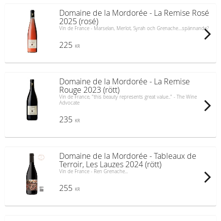
Domaine de la Mordorée - La Remise Rosé
2025 (rosé)
Vin de France - Marselan, Merlot, Syrah och Grenache....spännande?
225
KR
Domaine de la Mordorée - La Remise
Rouge 2023 (rött)
Vin de France, "this beauty represents great value.." - The Wine
Advocate
235
KR
Domaine de la Mordorée - Tableaux de
Terroir, Les Lauzes 2024 (rött)
Vin de France - Ren Grenache...
255
KR