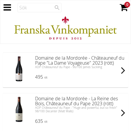
Domaine de la Mordorée - Châteauneuf du
Pape ”La Dame Voyageuse" 2023 (rött)
AOP Châteauneuf du Pape - 96/100 James Suckling
495
KR
Domaine de la Mordorée - La Reine des
Bois, Châteauneuf du Pape 2023 (rött)
AOP Châteauneuf du Pape - "Huge and powerful, but so fresh"
98/100 Decanter (Matt Walls)
635
KR