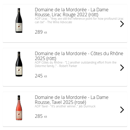
Domaine de la Mordorée - La Dame
Rousse, Lirac Rouge 2022 (rött)
AOP Lirac - "they are still the reference point for how profound Lirac
can be" - The Wine Advocate
289
KR
Domaine de la Mordorée - Côtes du Rhône
2025 (rött)
AOP Côtes du Rhône - "[..] another outstanding effort from the
Delorme family.." - Robert Parker
245
KR
Domaine de la Mordorée - La Dame
Rousse, Tavel 2025 (rosé)
AOP Tavel - "It's another winner.." Jeb Dunnuck
285
KR