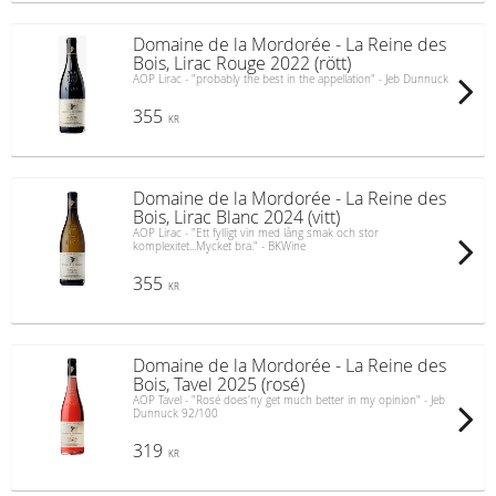
Domaine de la Mordorée - La Reine des
Bois, Lirac Rouge 2022 (rött)
AOP Lirac - "probably the best in the appellation" - Jeb Dunnuck
355
KR
Domaine de la Mordorée - La Reine des
Bois, Lirac Blanc 2024 (vitt)
AOP Lirac - "Ett fylligt vin med lång smak och stor
komplexitet...Mycket bra." - BKWine
355
KR
Domaine de la Mordorée - La Reine des
Bois, Tavel 2025 (rosé)
AOP Tavel - "Rosé does'ny get much better in my opinion" - Jeb
Dunnuck 92/100
319
KR