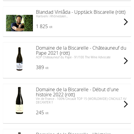
Blandad Vinlåda - Upptäck Biscarelle (rött)
Hantverk i Rhônedalen...
1 825
KR
Domaine de la Biscarelle - Châteauneuf du
Pape 2021 (rött)
AOP Châteauneuf du Pape - 91/100 The Wine Advocate
389
KR
Domaine de la Biscarelle - Début d'une
histoire 2022 (rött)
Vin de France - 100% Cincault TOP 15 (WORLDWIDE) CINCAULT AV
DECANTER !!
245
KR