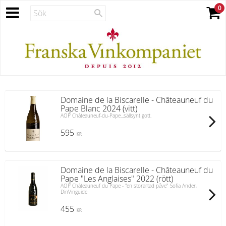
Domaine de la Biscarelle - Châteauneuf du
Pape Blanc 2024 (vitt)
AOP Châteauneuf-du-Pape...sällsynt gott.
595
KR
Domaine de la Biscarelle - Châteauneuf du
Pape "Les Anglaises" 2022 (rött)
AOP Châteauneuf du Pape - "en storartad påve" Sofia Ander,
DinVinguide
455
KR