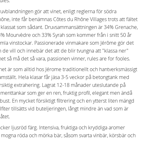
ulés.
uvblandningen gör att vinet, enligt reglerna för södra
ône, inte får benämnas Côtes du Rhône Villages trots att fältet
 klassat som sådant. Druvsammansättningen är 34% Grenache,
% Mourvèdre och 33% Syrah som kommer från i snitt 50 år
mla vinstockar. Passionerade vinmakare som Jérôme gör det
n de vill och innebär det att de blir tvungna att "klassa ner"
net så må det så vara, passionen vinner, rules are for fooles.
net är som alltid hos Jérome traditionellt och hantverksmässigt
amställt. Hela klasar får jäsa 3-5 veckor på betongtank med
rsiktig extrahering. Lagrat 12-18 månader uteslutande på
menttankar som ger en ren, fruktig profil, elegant men ändå
bust. En mycket försiktigt filtrering och en ytterst liten mängd
lfiter tillsätts vid buteljeringen, långt mindre än vad som är
llåtet.
cker ljusröd färg. Intensiva, fruktiga och kryddiga aromer
 mogna röda och mörka bär, såsom svarta vinbär, körsbär och