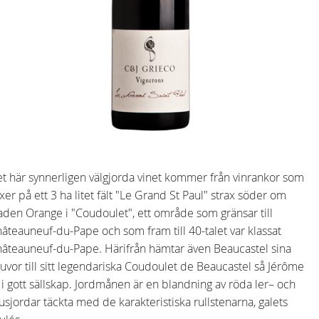
t här synnerligen välgjorda vinet kommer från vinrankor som
xer på ett 3 ha litet fält "Le Grand St Paul" strax söder om
aden Orange i "Coudoulet", ett område som gränsar till
âteauneuf-du-Pape och som fram till 40-talet var klassat
âteauneuf-du-Pape. Härifrån hämtar även Beaucastel sina
uvor till sitt legendariska Coudoulet de Beaucastel så Jérôme
 i gott sällskap. Jordmånen är en blandning av röda ler– och
usjordar täckta med de karakteristiska rullstenarna, galets