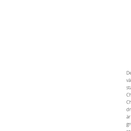
De
vä
st
Ch
Ch
dr
är
gr