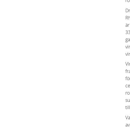
ro
Dr
Rh
är
33
ga
vi
vi
Vi
fr
fö
ce
ro
su
ti
Va
av