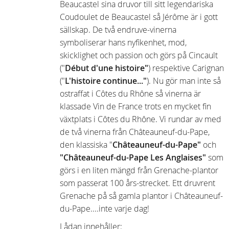
Beaucastel sina druvor till sitt legendariska
Coudoulet de Beaucastel så Jérôme är i gott
sällskap. De två endruve-vinerna
symboliserar hans nyfikenhet, mod,
skicklighet och passion och görs på Cincault
("
Début d'une histoire"
) respektive Carignan
("
L'histoire continue..."
). Nu gör man inte så
ostraffat i Côtes du Rhône så vinerna är
klassade Vin de France trots en mycket fin
växtplats i Côtes du Rhône. Vi rundar av med
de två vinerna från Châteauneuf-du-Pape,
den klassiska "
Châteauneuf-du-Pape"
och
"Châteauneuf-du-Pape Les Anglaises"
som
görs i en liten mängd från Grenache-plantor
som passerat 100 års-strecket. Ett druvrent
Grenache på så gamla plantor i Châteauneuf-
du-Pape....inte varje dag!
Lådan innehåller: