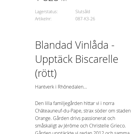
Lagerstatus
Slutsåld
Artikelnr
087-K3-26
Blandad Vinlåda -
Upptäck Biscarelle
(rött)
Hantverk i Rhônedalen...
Den lilla familjegården hittar vi i norra
Châteauneuf-du-Pape, strax söder om staden
Orange. Gården drivs passionerat och
småskaligt av Jérôme och Christelle Grieco.
Gården upptäckte vi redan 2012 och samma