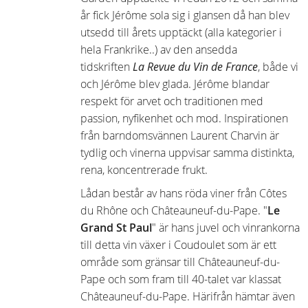
år fick Jérôme sola sig i glansen då han blev
utsedd till årets upptäckt (alla kategorier i
hela Frankrike..) av den ansedda
tidskriften
La Revue du Vin de France
, både vi
och Jérôme blev glada. Jérôme blandar
respekt för arvet och traditionen med
passion, nyfikenhet och mod. Inspirationen
från barndomsvännen Laurent Charvin är
tydlig och vinerna uppvisar samma distinkta,
rena, koncentrerade frukt.
Lådan består av hans röda viner från Côtes
du Rhône och Châteauneuf-du-Pape. "
Le
Grand St Paul
" är hans juvel och vinrankorna
till detta vin växer i Coudoulet som är ett
område som gränsar till Châteauneuf-du-
Pape och som fram till 40-talet var klassat
Châteauneuf-du-Pape. Härifrån hämtar även