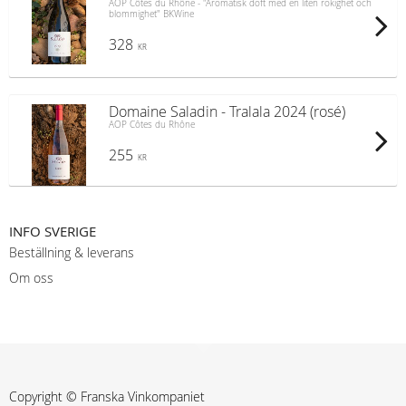
AOP Côtes du Rhône - "Aromatisk doft med en liten rökighet och
blommighet" BKWine
328
KR
Domaine Saladin - Tralala 2024 (rosé)
AOP Côtes du Rhône
255
KR
INFO SVERIGE
Beställning & leverans
Om oss
Copyright © Franska Vinkompaniet