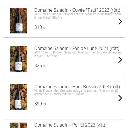
Domaine Saladin - Cuvée "Paul" 2023 (rött)
AOP Côtes du Rhône - "Här är det den härligt läskande frukten som
är det viktiga" BKWine
310
KR
Domaine Saladin - Fan dé Lune 2021 (rött)
AOP Côtes du Rhône - "fylligt och komplext men fortfarande mycket
elegant" - BKWine
325
KR
Domaine Saladin - Haut Brissan 2023 (rött)
Vin de France - Ren Grenache och gamla plantor... "intensiv, rik på
aromer och eleganta röda bär" BKWine
399
KR
Domaine Saladin - Per El 2023 (vitt)