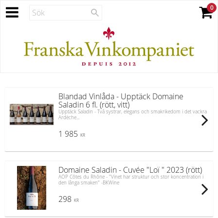
Blandad Vinlåda - Upptäck Domaine
Saladin 6 fl. (rött, vitt)
Upptäck Saladin - Två systrar, elegans och smakrikedom i det vackra
Ardèche...
1 985
KR
Domaine Saladin - Cuvée "Loï " 2023 (rött)
AOP Côtes du Rhône - "Vinet har struktur och stor koncentration i
den långa smaken" -BKWine
298
KR