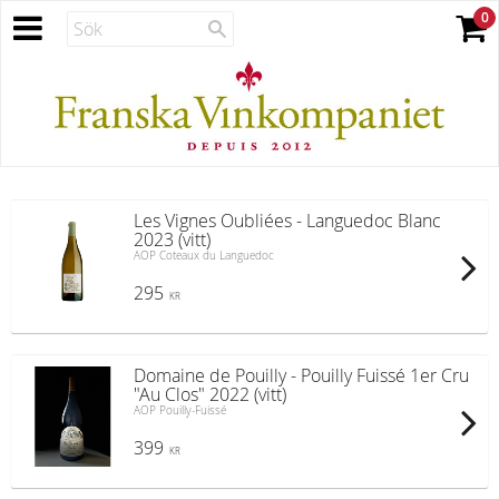
Les Vignes Oubliées - Languedoc Blanc
2023 (vitt)
AOP Coteaux du Languedoc
295
KR
Domaine de Pouilly - Pouilly Fuissé 1er Cru
"Au Clos" 2022 (vitt)
AOP Pouilly-Fuissé
399
KR