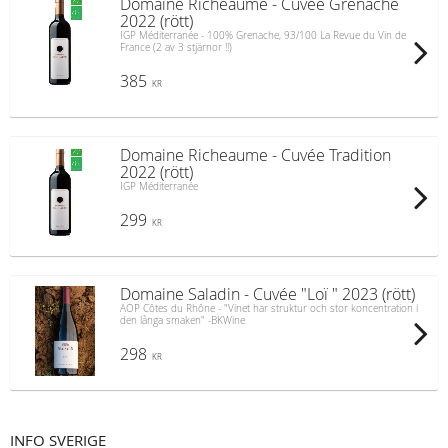
Domaine Richeaume - Cuvée Grenache
2022 (rött)
IGP Méditerranée - 100% Grenache, 93/100 La Revue du Vin de
France (2 av 3 stjärnor !!)
385
KR
Domaine Richeaume - Cuvée Tradition
2022 (rött)
IGP Méditerranée
299
KR
Domaine Saladin - Cuvée "Loï " 2023 (rött)
AOP Côtes du Rhône - "Vinet har struktur och stor koncentration i
den långa smaken" -BKWine
298
KR
INFO SVERIGE