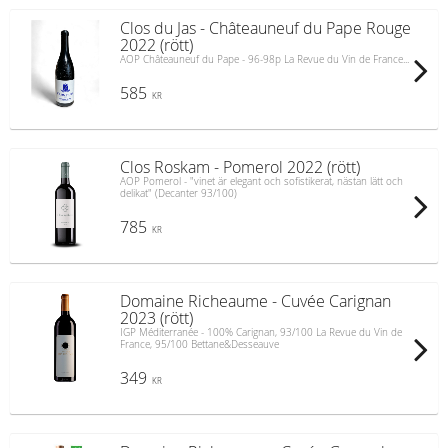
Clos du Jas - Châteauneuf du Pape Rouge
2022 (rött)
AOP Châteauneuf du Pape - 96-98p La Revue du Vin de France...
585
KR
Clos Roskam - Pomerol 2022 (rött)
AOP Pomerol - "vinet är elegant och sofistikerat, nästan lätt och
delikat" (Decanter 93/100)
785
KR
Domaine Richeaume - Cuvée Carignan
2023 (rött)
IGP Méditerranée - 100% Carignan, 93/100 La Revue du Vin de
France, 95/100 Bettane&Desseauve
349
KR