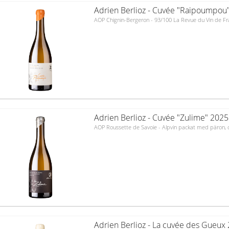
Adrien Berlioz - Cuvée "Raipoumpou" 
AOP Chignin-Bergeron - 93/100 La Revue du Vin de F
Adrien Berlioz - Cuvée "Zulime" 2025 (
AOP Roussette de Savoie - Alpvin packat med päron, cit
Adrien Berlioz - La cuvée des Gueux 2