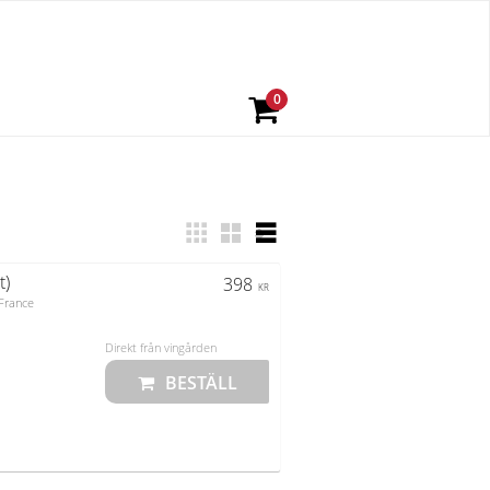
t)
398
KR
 France
Direkt från vingården