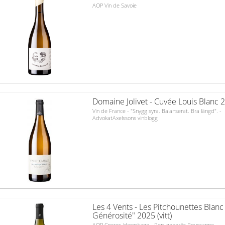
AOP Vin de Savoie
Domaine Jolivet - Cuvée Louis Blanc 20
Vin de France - "Snygg syra. Balanserat. Bra längd". -
AdvokatAxelssons vinblogg
Les 4 Vents - Les Pitchounettes Blanc
Générosité" 2025 (vitt)
AOP Crozes-Hermitage - Ren, generös Roussanne