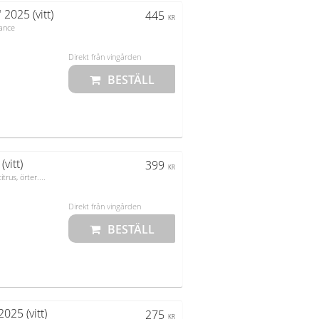
2025 (vitt)
445
KR
rance
Direkt från vingården
vitt)
399
KR
rus, örter....
Direkt från vingården
025 (vitt)
275
KR