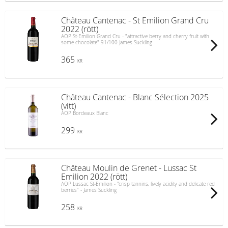
Château Cantenac - St Emilion Grand Cru
2022 (rött)
AOP St-Emilion Grand Cru - "attractive berry and cherry fruit with
some chocolate" 91/100 James Suckling
365
KR
Château Cantenac - Blanc Sélection 2025
(vitt)
AOP Bordeaux Blanc
299
KR
Château Moulin de Grenet - Lussac St
Emilion 2022 (rött)
AOP Lussac St-Emilion - "crisp tannins, lively acidity and delicate red
berries" - James Suckling
258
KR