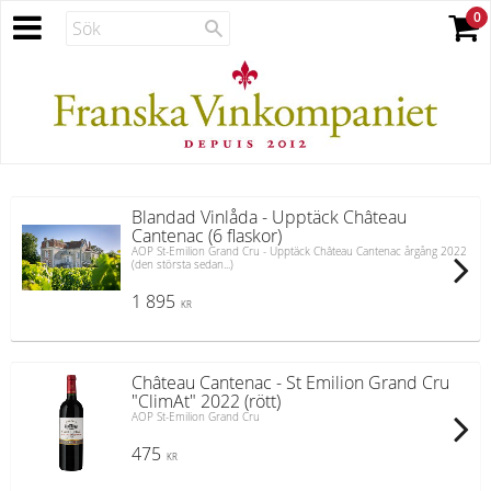
Blandad Vinlåda - Upptäck Château
Cantenac (6 flaskor)
AOP St-Emilion Grand Cru - Upptäck Château Cantenac årgång 2022
(den största sedan...)
1 895
KR
Château Cantenac - St Emilion Grand Cru
"ClimAt" 2022 (rött)
AOP St-Emilion Grand Cru
475
KR