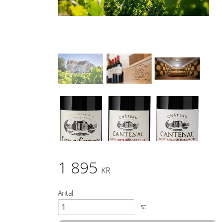
1 895
KR
Antal
st