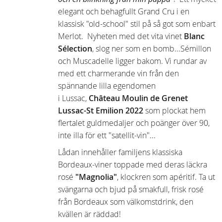
elegant och behagfullt Grand Cru i en
klassisk "old-school" stil på så got som enbart
Merlot. Nyheten med det vita vinet
Blanc
Sélection
, slog ner som en bomb...Sémillon
och Muscadelle ligger bakom. Vi rundar av
med ett charmerande vin från den
spännande lilla egendomen
i Lussac,
Château Moulin de Grenet
Lussac-St Emilion 2
022
som plockat hem
flertalet guldmedaljer och poänger över 90,
inte illa för ett "satellit-vin"...
Lådan innehåller familjens klassiska
Bordeaux-viner toppade med deras läckra
rosé
"Magnolia"
, klockren som apéritif. Ta ut
svängarna och bjud på smakfull, frisk rosé
från Bordeaux som välkomstdrink, den
kvällen är räddad!