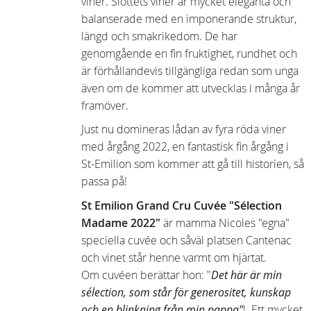
viner. Slottets viner är mycket eleganta och
balanserade med en imponerande struktur,
längd och smakrikedom. De har
genomgående en fin fruktighet, rundhet och
är förhållandevis tillgängliga redan som unga
även om de kommer att utvecklas i många år
framöver.
Just nu domineras lådan av fyra röda viner
med årgång 2022, en fantastisk fin årgång i
St-Emilion som kommer att gå till historien, så
passa på!
St Emilion Grand Cru Cuvée "Sélection
Madame 2022"
är mamma Nicoles "egna"
speciella cuvée och såväl platsen Cantenac
och vinet står henne varmt om hjärtat.
Om cuvéen berättar hon: "
Det här är min
sélection, som står för generositet, kunskap
och en blinkning från min pappa"
! Ett mycket