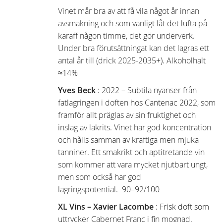
Vinet mår bra av att få vila något år innan
avsmakning och som vanligt låt det lufta på
karaff någon timme, det gör underverk.
Under bra förutsättningat kan det lagras ett
antal år till (drick 2025-2035+). Alkoholhalt
≈14%
Yves Beck
: 2022 – Subtila nyanser från
fatlagringen i doften hos Cantenac 2022, som
framför allt präglas av sin fruktighet och
inslag av lakrits. Vinet har god koncentration
och hålls samman av kraftiga men mjuka
tanniner. Ett smakrikt och aptitretande vin
som kommer att vara mycket njutbart ungt,
men som också har god
lagringspotential. 90–92/100
XL Vins – Xavier Lacombe
: Frisk doft som
uttrycker Cabernet Franc i fin mognad.