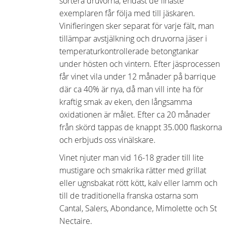
sortera druvorna, endast de finaste
exemplaren får följa med till jäskaren.
Vinifieringen sker separat för varje fält, man
tillämpar avstjälkning och druvorna jäser i
temperaturkontrollerade betongtankar
under hösten och vintern. Efter jäsprocessen
får vinet vila under 12 månader på barrique
där ca 40% är nya, då man vill inte ha för
kraftig smak av eken, den långsamma
oxidationen är målet. Efter ca 20 månader
från skörd tappas de knappt 35.000 flaskorna
och erbjuds oss vinälskare.
Vinet njuter man vid 16-18 grader till lite
mustigare och smakrika rätter med grillat
eller ugnsbakat rött kött, kalv eller lamm och
till de traditionella franska ostarna som
Cantal, Salers, Abondance, Mimolette och St
Nectaire.