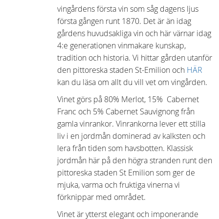
vingårdens första vin som såg dagens ljus
första gången runt 1870. Det är än idag
gårdens huvudsakliga vin och här värnar idag
4:e generationen vinmakare kunskap,
tradition och historia. Vi hittar gården utanför
den pittoreska staden St-Emilion och
HÄR
kan du läsa om allt du vill vet om vingården.
Vinet görs på 80% Merlot, 15% Cabernet
Franc och 5% Cabernet Sauvignong från
gamla vinrankor. Vinrankorna lever ett stilla
liv i en jordmån dominerad av kalksten och
lera från tiden som havsbotten. Klassisk
jordmån här på den högra stranden runt den
pittoreska staden St Emilion som ger de
mjuka, varma och fruktiga vinerna vi
förknippar med området.
Vinet är ytterst elegant och imponerande