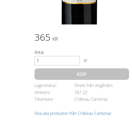
365
KR
Antal
st
KÖP
Lagerstatus
Direkt från vingården
Artikelnr
787-22
Tillverkare
Château Cantenac
Visa alla produkter från Château Cantenac