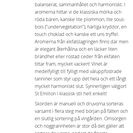
balanserat, sammanhållet och harmoniskt. I
aromerna hittar vi de klassiska mörka och
röda bären, kanske lite plommon, lite sous-
bois ("undervegetation"), härliga kryddor, en
touch choklad och kanske ett uns tryffel.
Aromerna från ekfatslagringen finns där men
är elegant återhållna och en läcker liten
brändhet eller rostad ceder från ekfaten
tittar fram, mycket vackert! Vinet är
medelfylligt till fylligt med väluppfostrade
tanniner som styr upp det hela och ett långt
mycket harmoniskt slut. Synnerligen välgjort
St Emilion i klassisk stil helt enkelt!
Skörden är manuell och druvorna sorteras
varsamt i flera steg med början på fälten och
en slutlig sortering på vingården. Omsorgen
och noggrannheten är stor då det gäller att