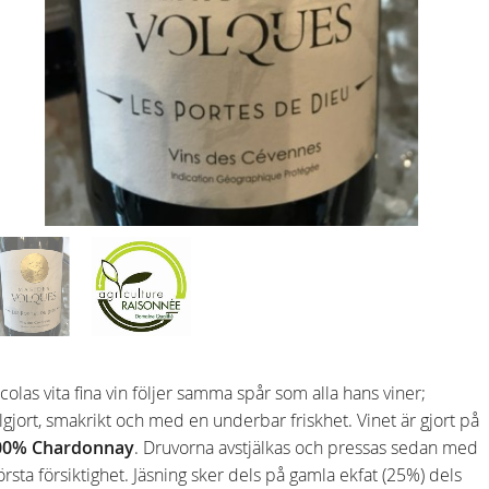
colas vita fina vin följer samma spår som alla hans viner;
lgjort, smakrikt och med en underbar friskhet. Vinet är gjort på
00% Chardonnay
. Druvorna avstjälkas och pressas sedan med
örsta försiktighet. Jäsning sker dels på gamla ekfat (25%) dels