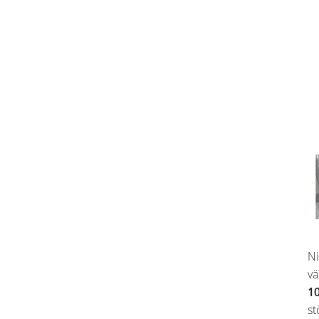
Ni
vä
1
st