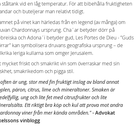
 ståltank vid en låg temperatur. För att bibehålla fruktigheten
andar och buteljerar man relativt tidigt.
mnet på vinet kan härledas från en legend (av många) om
uvan Chardonnays ursprung. Cha´ar betyder dörr på
breiska och Adona´ï betyder gud, Les Portes de Dieu - ”Guds
rrar” kan symbolisera druvans geografiska ursprung – de
lkrika leriga kullarna som omger Jerusalem.
t mycket friskt och smakrikt vin som överraskar med sin
iskhet, smakrikedom och pigga stil.
often är ung, stor med fin fruktigt inslag av bland annat
plen, päron, citrus, lime och mineraltoner. Smaken är
delfyllig, ung och lite fet med citrusfrukter och lite
neralsälta. Ett riktigt bra köp och kul att prova mot andra
ardonnay viner från mer kända områden."
- Advokat
xelssons vinblogg