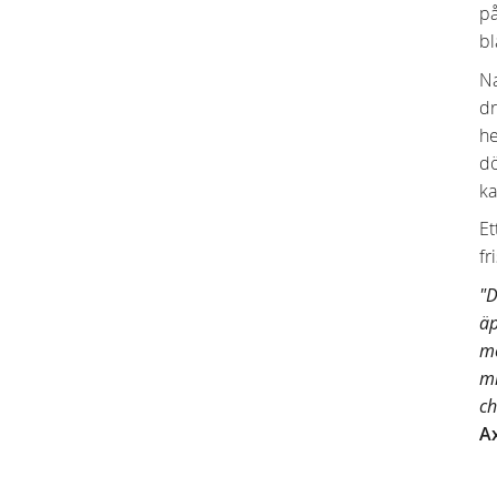
på
bl
Na
dr
he
dö
ka
Et
fr
"D
äp
me
mi
ch
A