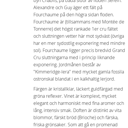
byn Chablis, på båda sidor av floden Serein.
Alexandre och Guy äger ett fält på
Fourchaume på den högra sidan floden.
Fourchaume är (tillsammans med Montée de
Tonnerre) det högst rankade 1er cru fältet
och sluttningen vetter här mot sydväst (övriga
har en mer sydostlig exponering med mindre
sol). Fourchaume ligger precis bredvid Grand
Cru sluttningarna med i princip liknande
exponering. Jordmånen består av
"Kimmeridge-lera" med mycket gamla fossila
ostronskal blandat i en kalkhaltig lerjord.
Färgen är kristallklar, läckert guldfärgad med
gröna reflexer. Vinet är komplext, mycket
elegant och harmoniskt med fina aromer och
lång, intensiv smak. Doften är distinkt av vita
blommor, färskt bröd (Brioche) och färska,
friska grönsaker. Som att gå en promenad