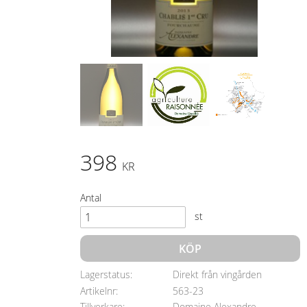
398
KR
Antal
st
KÖP
Lagerstatus
Direkt från vingården
Artikelnr
563-23
Tillverkare
Domaine Alexandre