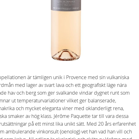
pellationen är tämligen unik i Provence med sin vulkaniska
rdmån med lager av svart lava och ett geografiskt läge nära
de hav och berg som ger svalkande vindar dygnet runt som
mnar ut temperaturvariationer vilket ger balanserade,
akrika och mycket eleganta viner med oklanderligt rena,
iska smaker av hög klass. Jérôme Paquette tar till vara dessa
rutsättningar på ett minst lika unikt sätt. Med 20 års erfarenhet
m ambulerande vinkonsult (oenolog) vet han vad han vill och