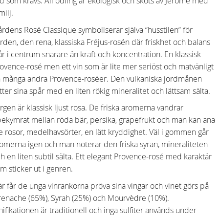
d som krävs. All odling är ekologisk och sköts av Jérôme med
milj.
rdens Rosé Classique symboliserar själva “husstilen” för
rden, den rena, klassiska Fréjus-rosén där friskhet och balans
år i centrum snarare än kraft och koncentration. En klassisk
ovence-rosé men ett vin som är lite mer seriöst och matvänligt
 många andra Provence-roséer. Den vulkaniska jordmånen
tter sina spår med en liten rökig mineralitet och lättsam sälta.
rgen är klassisk ljust rosa. De friska aromerna vandrar
ekymrat mellan röda bär, persika, grapefrukt och man kan ana
te rosor, medelhavsörter, en lätt kryddighet. Väl i gommen går
omerna igen och man noterar den friska syran, mineraliteten
h en liten subtil sälta. Ett elegant Provence-rosé med karaktär
m sticker ut i genren.
r får de unga vinrankorna pröva sina vingar och vinet görs på
enache (65%), Syrah (25%) och Mourvèdre (10%).
nifikationen är traditionell och inga sulfiter används under