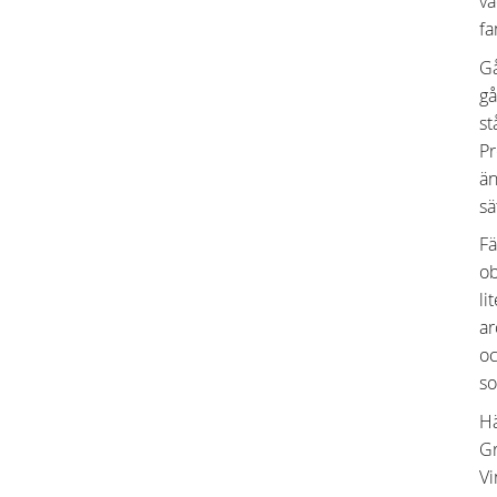
va
fa
Gå
gå
st
Pr
än
sä
Fä
ob
li
ar
oc
so
Hä
Gr
Vi