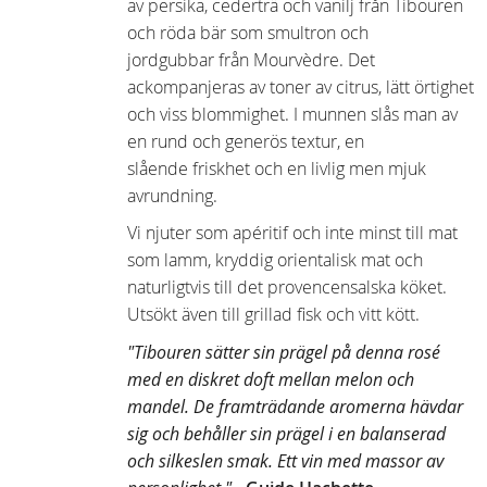
av persika, cederträ och vanilj från Tibouren
och röda bär som smultron och
jordgubbar från Mourvèdre. Det
ackompanjeras av toner av citrus, lätt örtighet
och viss blommighet. I munnen slås man av
en rund och generös textur, en
slående friskhet och en livlig men mjuk
avrundning.
Vi njuter som apéritif och inte minst till mat
som lamm, kryddig orientalisk mat och
naturligtvis till det provencensalska köket.
Utsökt även till grillad fisk och vitt kött.
"Tibouren sätter sin prägel på denna rosé
med en diskret doft mellan melon och
mandel. De framträdande aromerna hävdar
sig och behåller sin prägel i en balanserad
och silkeslen smak. Ett vin med massor av