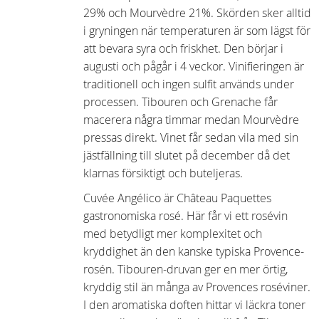
29% och Mourvèdre 21%. Skörden sker alltid
i gryningen när temperaturen är som lägst för
att bevara syra och friskhet. Den börjar i
augusti och pågår i 4 veckor. Vinifieringen är
traditionell och ingen sulfit används under
processen. Tibouren och Grenache får
macerera några timmar medan Mourvèdre
pressas direkt. Vinet får sedan vila med sin
jästfällning till slutet på december då det
klarnas försiktigt och buteljeras.
Cuvée Angélico är Château Paquettes
gastronomiska rosé. Här får vi ett rosévin
med betydligt mer komplexitet och
kryddighet än den kanske typiska Provence-
rosén. Tibouren-druvan ger en mer örtig,
kryddig stil än många av Provences roséviner.
I den aromatiska doften hittar vi läckra toner