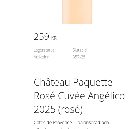
259
KR
Lagerstatus
Slutsåld
Artikelnr
357-25
Château Paquette -
Rosé Cuvée Angélico
2025 (rosé)
Côtes de Provence - "balanserad och