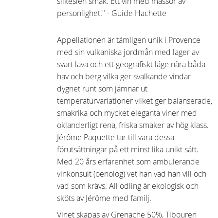
silkeslen smak. Ett vin med massor av
personlighet." - Guide Hachette
Appellationen är tämligen unik i Provence
med sin vulkaniska jordmån med lager av
svart lava och ett geografiskt läge nära båda
hav och berg vilka ger svalkande vindar
dygnet runt som jämnar ut
temperaturvariationer vilket ger balanserade,
smakrika och mycket eleganta viner med
oklanderligt rena, friska smaker av hög klass.
Jérôme Paquette tar till vara dessa
förutsättningar på ett minst lika unikt sätt.
Med 20 års erfarenhet som ambulerande
vinkonsult (oenolog) vet han vad han vill och
vad som krävs. All odling är ekologisk och
sköts av Jérôme med familj.
Vinet skapas av Grenache 50%, Tibouren