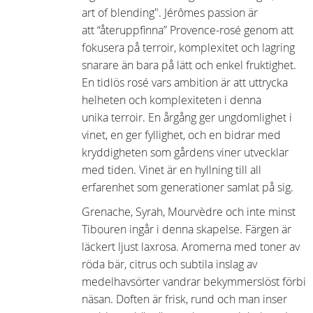
art of blending". Jérômes passion är
att “återuppfinna” Provence-rosé genom att
fokusera på terroir, komplexitet och lagring
snarare än bara på lätt och enkel fruktighet.
En tidlös rosé vars ambition är att uttrycka
helheten och komplexiteten i denna
unika terroir. En årgång ger ungdomlighet i
vinet, en ger fyllighet, och en bidrar med
kryddigheten som gårdens viner utvecklar
med tiden. Vinet är en hyllning till all
erfarenhet som generationer samlat på sig.
Grenache, Syrah, Mourvèdre och inte minst
Tibouren ingår i denna skapelse. Färgen är
läckert ljust laxrosa. Aromerna med toner av
röda bär, citrus och subtila inslag av
medelhavsörter vandrar bekymmerslöst förbi
näsan. Doften är frisk, rund och man inser