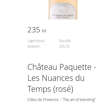
235
KR
Lagerstatus
Slutsåld
Artikelnr
355-25
Château Paquette -
Les Nuances du
Temps (rosé)
Côtes de Provence - "The art of blending"