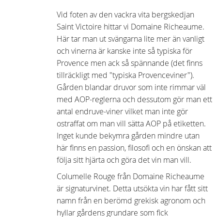
Vid foten av den vackra vita bergskedjan
Saint Victoire hittar vi Domaine Richeaume.
Här tar man ut svängarna lite mer än vanligt
och vinerna är kanske inte så typiska för
Provence men ack så spännande (det finns
tillräckligt med "typiska Provenceviner").
Gården blandar druvor som inte rimmar väl
med AOP-reglerna och dessutom gör man ett
antal endruve-viner vilket man inte gör
ostraffat om man vill sätta AOP på etiketten.
Inget kunde bekymra gården mindre utan
här finns en passion, filosofi och en önskan att
följa sitt hjärta och göra det vin man vill.
Columelle Rouge från Domaine Richeaume
är signaturvinet. Detta utsökta vin har fått sitt
namn från en berömd grekisk agronom och
hyllar gårdens grundare som fick