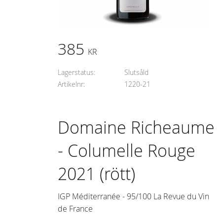
385
KR
Lagerstatus
Slutsåld
Artikelnr
1220-21
Domaine Richeaume
- Columelle Rouge
2021 (rött)
IGP Méditerranée - 95/100 La Revue du Vin
de France