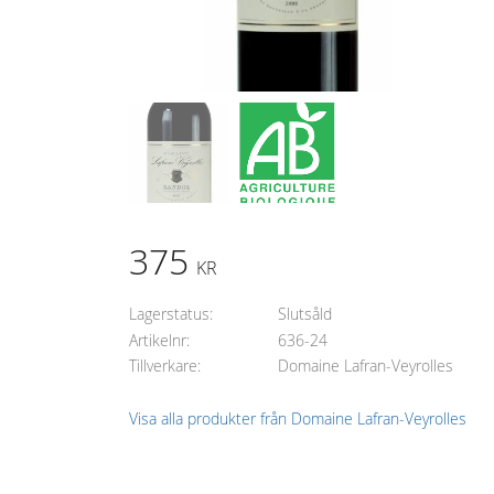
375
KR
Lagerstatus
Slutsåld
Artikelnr
636-24
Tillverkare
Domaine Lafran-Veyrolles
Visa alla produkter från Domaine Lafran-Veyrolles