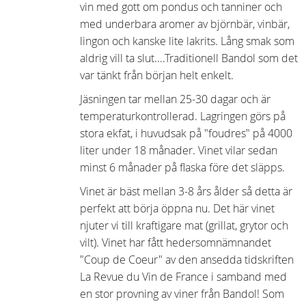
vin med gott om pondus och tanniner och
med underbara aromer av björnbär, vinbär,
lingon och kanske lite lakrits. Lång smak som
aldrig vill ta slut....Traditionell Bandol som det
var tänkt från början helt enkelt.
Jäsningen tar mellan 25-30 dagar och är
temperaturkontrollerad. Lagringen görs på
stora ekfat, i huvudsak på "foudres" på 4000
liter under 18 månader. Vinet vilar sedan
minst 6 månader på flaska före det släpps.
Vinet är bäst mellan 3-8 års ålder så detta är
perfekt att börja öppna nu. Det här vinet
njuter vi till kraftigare mat (grillat, grytor och
vilt). Vinet har fått hedersomnämnandet
"Coup de Coeur" av den ansedda tidskriften
La Revue du Vin de France i samband med
en stor provning av viner från Bandol! Som