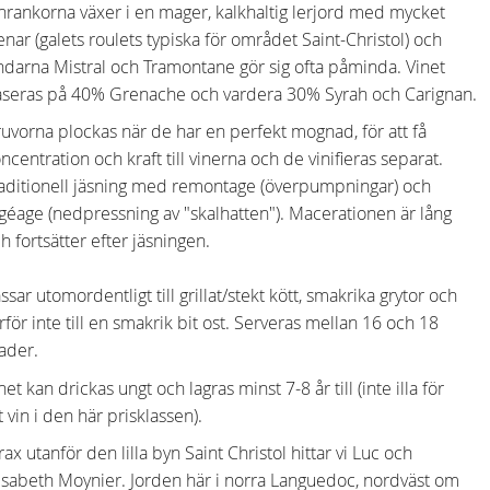
nrankorna växer i en mager, kalkhaltig lerjord med mycket
enar (galets roulets typiska för området Saint-Christol) och
ndarna Mistral och Tramontane gör sig ofta påminda. Vinet
seras på 40% Grenache och vardera 30% Syrah och Carignan.
uvorna plockas när de har en perfekt mognad, för att få
ncentration och kraft till vinerna och de vinifieras separat.
aditionell jäsning med remontage (överpumpningar) och
géage (nedpressning av "skalhatten"). Macerationen är lång
h fortsätter efter jäsningen.
ssar utomordentligt till grillat/stekt kött, smakrika grytor och
rför inte till en smakrik bit ost. Serveras mellan 16 och 18
ader.
net kan drickas ungt och lagras minst 7-8 år till (inte illa för
t vin i den här prisklassen).
rax utanför den lilla byn Saint Christol hittar vi Luc och
isabeth Moynier. Jorden här i norra Languedoc, nordväst om