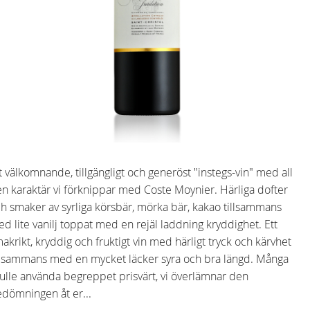
t välkomnande, tillgängligt och generöst "instegs-vin" med all
n karaktär vi förknippar med Coste Moynier. Härliga dofter
h smaker av syrliga körsbär, mörka bär, kakao tillsammans
d lite vanilj toppat med en rejäl laddning kryddighet. Ett
akrikt, kryddig och fruktigt vin med härligt tryck och kärvhet
llsammans med en mycket läcker syra och bra längd. Många
ulle använda begreppet prisvärt, vi överlämnar den
dömningen åt er...