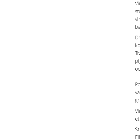
Vi
st
vi
ba
Dr
ko
Tr
pi
oc
Pa
va
gr
Vi
et
St
El