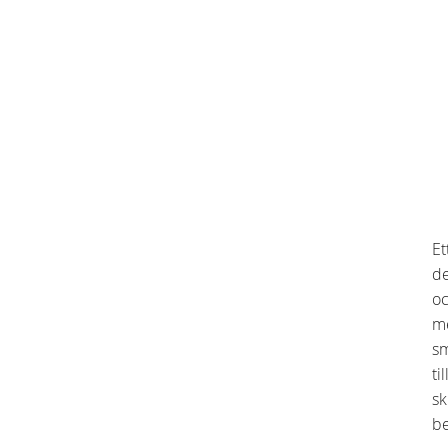
Et
de
oc
me
sm
ti
sk
be