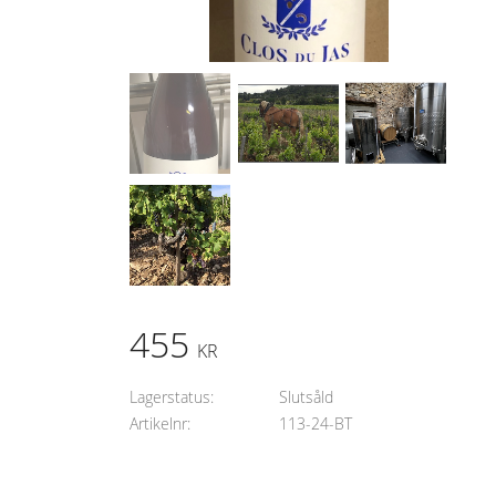
455
KR
Lagerstatus
Slutsåld
Artikelnr
113-24-BT