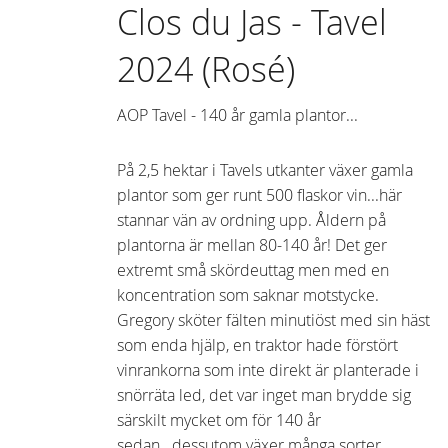
Clos du Jas - Tavel
2024 (Rosé)
AOP Tavel - 140 år gamla plantor...
På 2,5 hektar i Tavels utkanter växer gamla
plantor som ger runt 500 flaskor vin...här
stannar vän av ordning upp. Åldern på
plantorna är mellan 80-140 år! Det ger
extremt små skördeuttag men med en
koncentration som saknar motstycke.
Gregory sköter fälten minutiöst med sin häst
som enda hjälp, en traktor hade förstört
vinrankorna som inte direkt är planterade i
snörräta led, det var inget man brydde sig
särskilt mycket om för 140 år
sedan...dessutom växer många sorter