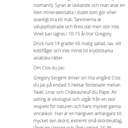
rosmarin). Syran är läskande och man anar en
liten mineralet/sälta i slutet som gör viner
ovanligt bra till mat. Tanninerna är
väluppfostrade och finns där men stör inte.
Vinet kan lagras i 10-15 år tror Gregory.
Drick runt 14 grader till matig sallad, lax, vitt
kött/fågel och inte minst till kryddstarka
asiatiska rätter.
Om Clos du Jas:
Gregory Sergent driver sin lilla vingård Clos
du Jas på endast 5 hektar fördelade mellan
Tavel, Lirac och Châteauneuf-du-Pape. All
odling är ekologisk och utgår från en stor
respekt för naturen och hans mycket gamla
vinrankor. Han är en hängiven anhängare till
mycket sen skörd, extremt små skördeuttag,
långsam jäsning och lång lagring, 24-36