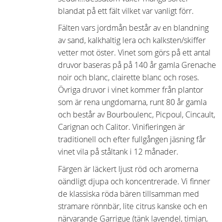
blandat på ett fält vilket var vanligt förr.
Fälten vars jordmån består av en blandning
av sand, kalkhaltig lera och kalksten/skiffer
vetter mot öster. Vinet som görs på ett antal
druvor baseras på på 140 år gamla Grenache
noir och blanc, clairette blanc och roses.
Övriga druvor i vinet kommer från plantor
som är rena ungdomarna, runt 80 år gamla
och består av Bourboulenc, Picpoul, Cincault,
Carignan och Calitor. Vinifieringen är
traditionell och efter fullgången jäsning får
vinet vila på ståltank i 12 månader.
Färgen är läckert ljust röd och aromerna
oändligt djupa och koncentrerade. Vi finner
de klassiska röda bären tillsamman med
stramare rönnbär, lite citrus kanske och en
närvarande Garrigue (tänk lavendel, timjan,