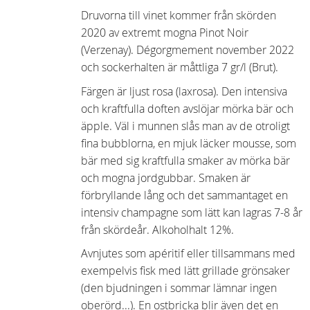
Druvorna till vinet kommer från skörden
2020 av extremt mogna Pinot Noir
(Verzenay). Dégorgmement november 2022
och sockerhalten är måttliga 7 gr/l (Brut).
Färgen är ljust rosa (laxrosa). Den intensiva
och kraftfulla doften avslöjar mörka bär och
äpple. Väl i munnen slås man av de otroligt
fina bubblorna, en mjuk läcker mousse, som
bär med sig kraftfulla smaker av mörka bär
och mogna jordgubbar. Smaken är
förbryllande lång och det sammantaget en
intensiv champagne som lätt kan lagras 7-8 år
från skördeår. Alkoholhalt 12%.
Avnjutes som apéritif eller tillsammans med
exempelvis fisk med lätt grillade grönsaker
(den bjudningen i sommar lämnar ingen
oberörd...). En ostbricka blir även det en