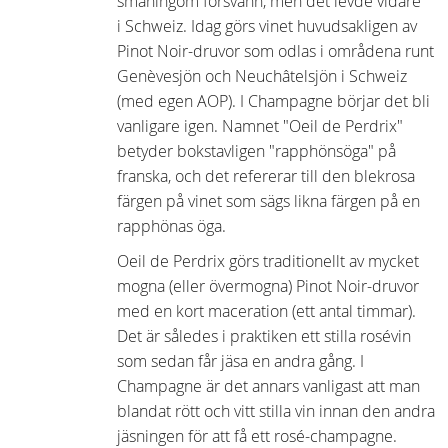
småningom försvann, men det levde vidare
i Schweiz. Idag görs vinet huvudsakligen av
Pinot Noir-druvor som odlas i områdena runt
Genèvesjön och Neuchâtelsjön i Schweiz
(med egen AOP). I Champagne börjar det bli
vanligare igen. Namnet "Oeil de Perdrix"
betyder bokstavligen "rapphönsöga" på
franska, och det refererar till den blekrosa
färgen på vinet som sägs likna färgen på en
rapphönas öga.
Oeil de Perdrix görs traditionellt av mycket
mogna (eller övermogna) Pinot Noir-druvor
med en kort maceration (ett antal timmar).
Det är således i praktiken ett stilla rosévin
som sedan får jäsa en andra gång. I
Champagne är det annars vanligast att man
blandat rött och vitt stilla vin innan den andra
jäsningen för att få ett rosé-champagne.