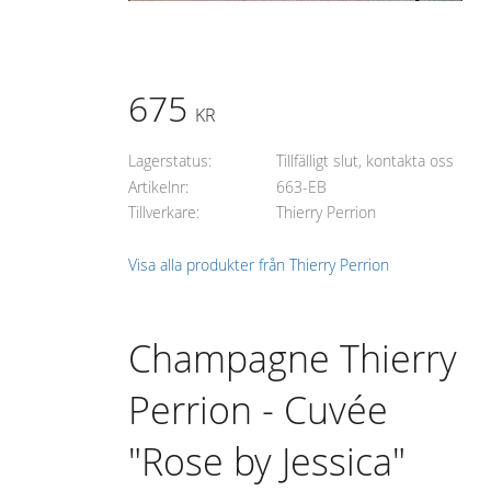
675
KR
Lagerstatus
Tillfälligt slut, kontakta oss
Artikelnr
663-EB
Tillverkare
Thierry Perrion
Visa alla produkter från Thierry Perrion
Champagne Thierry
Perrion - Cuvée
"Rose by Jessica"