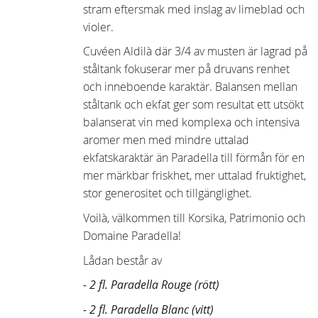
stram eftersmak med inslag av limeblad och
violer.
Cuvéen Aldilà där 3/4 av musten är lagrad på
ståltank fokuserar mer på druvans renhet
och inneboende karaktär. Balansen mellan
ståltank och ekfat ger som resultat ett utsökt
balanserat vin med komplexa och intensiva
aromer men med mindre uttalad
ekfatskaraktär än Paradella till förmån för en
mer märkbar friskhet, mer uttalad fruktighet,
stor generositet och tillgänglighet.
Voilà, välkommen till Korsika, Patrimonio och
Domaine Paradella!
Lådan består av
- 2 fl. Paradella Rouge (rött)
- 2 fl. Paradella Blanc (vitt)