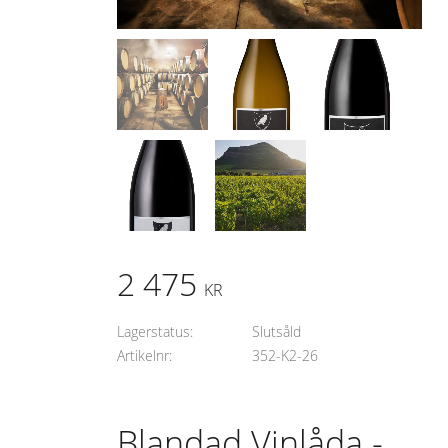
2 475
KR
Lagerstatus
Slutsåld
Artikelnr
352-K2-26
Blandad Vinlåda -