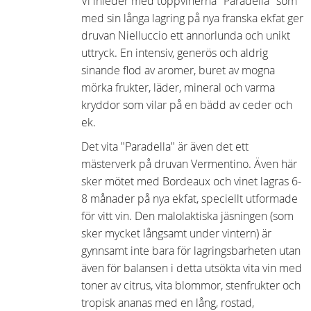
Vi inleder med toppvinerna "Paradella" som
med sin långa lagring på nya franska ekfat ger
druvan Nielluccio
ett annorlunda och unikt
uttryck. En intensiv, generös och aldrig
sinande flod av aromer, buret av mogna
mörka frukter, läder, mineral och varma
kryddor som vilar på en bädd av ceder och
ek.
Det vita "Paradella" är även det ett
mästerverk på druvan Vermentino. Även här
sker mötet med Bordeaux och vinet lagras 6-
8 månader på nya ekfat, speciellt utformade
för vitt vin. Den malolaktiska jäsningen (som
sker mycket långsamt under vintern) är
gynnsamt inte bara för lagringsbarheten utan
även för balansen i detta utsökta vita vin med
toner av citrus, vita blommor, stenfrukter och
tropisk ananas med en lång, rostad,