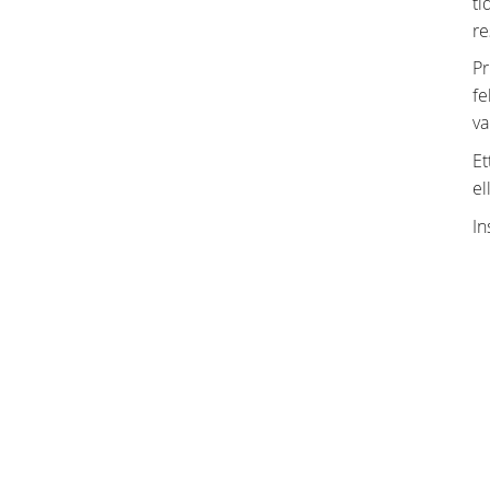
ti
re
Pr
fe
va
Et
el
In