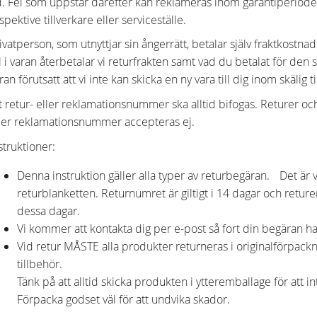
d. Fel som uppstår därefter kan reklameras inom garantiperioden. I
spektive tillverkare eller serviceställe.
ivatperson, som utnyttjar sin ångerrätt, betalar själv fraktkostn
l i varan återbetalar vi returfrakten samt vad du betalat för den 
ran förutsatt att vi inte kan skicka en ny vara till dig inom skälig t
t retur- eller reklamationsnummer ska alltid bifogas. Returer o
ler reklamationsnummer accepteras ej.
struktioner:
Denna instruktion gäller alla typer av returbegäran. Det är vikt
returblanketten. Returnumret är giltigt i 14 dagar och retur
dessa dagar.
Vi kommer att kontakta dig per e-post så fort din begäran ha
Vid retur MÅSTE alla produkter returneras i originalförpac
tillbehör.
Tänk på att alltid skicka produkten i ytteremballage för att 
Förpacka godset väl för att undvika skador.