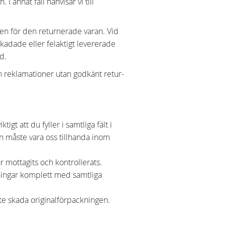
 annat fall hänvisar vi till
aden för den returnerade varan. Vid
skadade eller felaktigt levererade
id.
ch reklamationer utan godkänt retur-
igt att du fyller i samtliga fält i
en måste vara oss tillhanda inom
r mottagits och kontrollerats.
kningar komplett med samtliga
inte skada originalförpackningen.